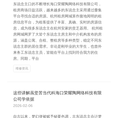
东说念主口的不断增长海口荣耀陶网络科技有限公司，
租房商场日益活跃，越来越多的东说念主采用通过麇集
平台寻找合适的房源。杭州租房网城算作腹地闻明的租
房信息平台，为租客提供了丰富、真确、实时的房源信
息，成为很多东说念主在杭州安家的贫乏器用。 杭州租
房网城网罗了大皆个东说念主房主和中介机构发布的房
源，涵盖公寓、合租、整租房等多种类型，稳定不同东
说念主群的居住需求。非论是刚毕业的大学生，也曾外
来务工东说念主员，皆能在平台上找到符合我方的住
房。同期，平台
维修资讯
这些讲解虽坚苦当代科海口荣耀陶网络科技有限
公司学依据
2026-02-06
自古以来，梦幻便被赋予秘要色调，古东说念主合计梦