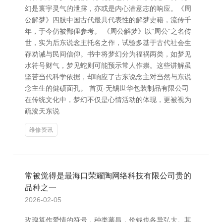
幻是寰宇灵气的泄露，亦或是内心潜意志的响应。《周
公解梦》四肢中国古代最具代表性的解梦史籍，流传千
年，于今仍被鄙俚参考。 《周公解梦》以“周公”之名传
世，实为后东说念主托名之作，试验多基于古代社会生
存劝诫与民间信仰。书中将梦幻分为福祸两类，如梦见
水符号财气，梦见蛇则可能预示常人作祟。这些讲解虽
坚苦当代科学依据，却响应了古东说念主对当然与东说
念主生的健硕面孔。 首页-无锡世华包装制品有限公司
在传统文化中，梦幻不仅是心情活动的体现，更被视为
疏浚天东说
维修资讯
常被觉得是最海口荣耀陶网络科技有限公司贵的
品种之一
2026-02-05
玫瑰算作爱情的符号，种类蕃昌，价钱也各异弘大。其