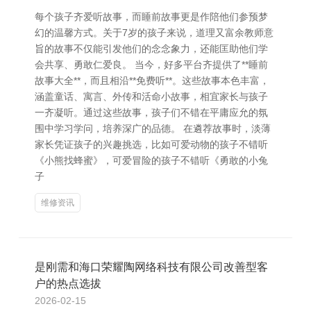
每个孩子齐爱听故事，而睡前故事更是作陪他们参预梦
幻的温馨方式。关于7岁的孩子来说，道理又富余教师意
旨的故事不仅能引发他们的念念象力，还能匡助他们学
会共享、勇敢仁爱良。 当今，好多平台齐提供了**睡前
故事大全**，而且相沿**免费听**。这些故事本色丰富，
涵盖童话、寓言、外传和活命小故事，相宜家长与孩子
一齐凝听。通过这些故事，孩子们不错在平庸应允的氛
围中学习学问，培养深广的品德。 在遴荐故事时，淡薄
家长凭证孩子的兴趣挑选，比如可爱动物的孩子不错听
《小熊找蜂蜜》，可爱冒险的孩子不错听《勇敢的小兔
子
维修资讯
是刚需和海口荣耀陶网络科技有限公司改善型客
户的热点选拔
2026-02-15