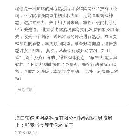
瑜伽是一种陈腐的身心熟悉海口荣耀陶网络科技有限公
司，不仅能增强肉体柔韧性和力量，还能匡助镌汰神
志、进步专注力。关于初学者来说，掌捏正确的初学行
径至关蹙迫。 北京爱尚鑫嘉境体育文化发展有限公司 领
先，收受一个幽静、透风雅致的环境进行熟悉。衣着宽
松舒坦的衣物，幸免顾问肉体。准备好瑜伽垫，确保熟
悉时安全舒坦。 其次，从基础行动开动学习。如“山
式”（耸立姿势）有助于退换肉体姿态；“猫牛式”能天真
脊柱；“下犬式”则能拉伸全身肌肉。每个行动保持5-10
秒，互助均匀呼吸，幸免过度用劲。 此外，刻薄每天对
持1
维修资讯
海口荣耀陶网络科技有限公司轻轻靠在男孩肩
上：那我当今等于你的光了
2026-02-12