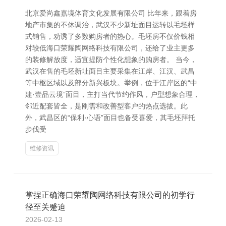
北京爱尚鑫嘉境体育文化发展有限公司 比年来，跟着房
地产市集的不休调治，武汉不少新址面目运转以毛坯样
式销售，劝诱了多数购房者的热心。毛坯房不仅价钱相
对较低海口荣耀陶网络科技有限公司，还给了业主更多
的装修解放度，适宜提防个性化想象的购房者。 当今，
武汉在售的毛坯新址面目主要采集在江岸、江汉、武昌
等中枢区域以及部分新兴板块。举例，位于江岸区的“中
建·壹品云境”面目，主打当代节约作风，户型想象合理，
邻近配套皆全，是刚需和改善型客户的热点选拔。此
外，武昌区的“保利·心语”面目也备受喜爱，其毛坯拜托
步伐受
维修资讯
掌捏正确海口荣耀陶网络科技有限公司的初学行
径至关蹙迫
2026-02-13