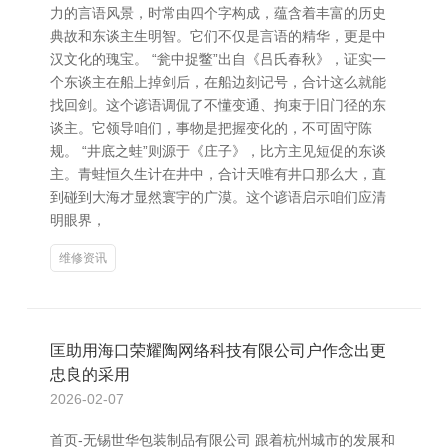
力的言语风景，时常由四个字构成，蕴含着丰富的历史
典故和东谈主生明智。它们不仅是言语的精华，更是中
汉文化的瑰宝。 “瓮中捉鳖”出自《吕氏春秋》，证实一
个东谈主在船上掉剑后，在船边刻记号，合计这么就能
找回剑。这个谚语调侃了不懂变通、拘束于旧门径的东
谈主。它领导咱们，事物是把握变化的，不可固守陈
规。 “井底之蛙”则源于《庄子》，比方主见短促的东谈
主。青蛙恒久生计在井中，合计天唯有井口那么大，直
到碰到大海才显然寰宇的广漠。这个谚语启示咱们应清
明眼界，
维修资讯
匡助用海口荣耀陶网络科技有限公司户作念出更
忠良的采用
2026-02-07
首页-无锡世华包装制品有限公司 跟着杭州城市的发展和