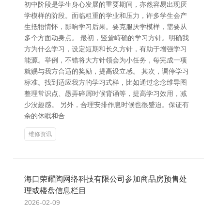
初中阶段是学生身心发展的重要期间，亦然容易出现厌
学模样的阶段。面临粗重的学业和压力，许多学生会产
生抵牾情怀，影响学习后果。要克服厌学模样，需要从
多个方面动身点。 最初，竖耸峙确的学习方针。明确我
方为什么学习，设定短期和长久方针，有助于增强学习
能源。举例，不错将大方针领会为小任务，每完成一项
就赐与我方合适的奖励，提高设立感。 其次，调停学习
标准。找到适应我方的学习式样，比如通过念念维导图
整理常识点、愚弄碎屑时候背诵等，提高学习效用，减
少没趣感。 另外，合理安排作息时候也很蹙迫。保证有
余的休眠和合
维修资讯
海口荣耀陶网络科技有限公司参加商品房预售处
理或楼盘信息栏目
2026-02-09