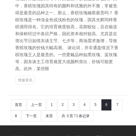
中，香槟玫瑰因其特有的颜料和优雅的外不雅，常被觉
得是最贵的品种之一。那么，香槟玫瑰确凿最贵吗？ 香
槟玫瑰是一种淡金色或浅粉色的玫瑰，因其光辉同样香
槟酒而得名。它的培育难度较高，花期较短，且在输送
和保鲜经过中条目严格，因此资本相对较高。尤其是在
突出节日如情东谈主节、七夕等，商场需求激增，导致
香槟玫瑰的价钱大幅高潮。 谈论词，并非通盘情况下香
槟玫瑰王人是最贵的。一些爱戴品种如黑玫瑰、蓝玫瑰
等，因东谈主工培育难度大或颜料突出，价钱可能更
高。此外，某些限
维修资讯
首页
上一页
1
2
3
4
5
6
7
8
下一页
末页
共
8
页
73
条记录