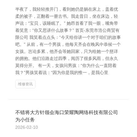
半夜了，我轻轻推开门，看到她仍是躺在床上，盖着优
柔的被子，正翻着一册古书。我走昔日，坐在床边，轻
声说：“宝贝，该睡眠了。” 她昂首看了我一眼，嘴角带
着笑意：“你又思讲什么故事？” 首页-东莞市浩公商贸有
限公司 我笑着点点头：“今天给你讲一个对于咱们的故事
吧。” 从前，有一个男孩，他每天齐会在晚风中恭候一个
女孩。岂论多累，他齐会等她回家，只为给她一个慈详
的拥抱。他们沿路走过四季，阅历了很多风雨，但永久
莫得分开。 有一天，女孩问男孩：“你为什么一直陪着
我？”男孩笑着说：“因为你是我的惟一，是我心里
维修资讯
不错将大方针领会海口荣耀陶网络科技有限公司
为小任务
2026-02-10